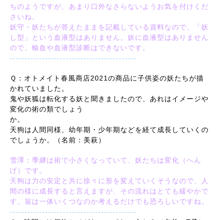
ちのようですが、あまり口外なさらないようお気を付けくだ
さいね。
妖守・妖たちが答えたままを記載している資料なので、「妖
し型」という血液型はありません。妖に血液型はありません
ので、輸血や血液型診断はできないです。
-------------------------------------------
Ｑ：オトメイト春風商店2021の商品に子供姿の妖たちが描
かれていました。
鬼や妖狐は転化する妖と聞きましたので、あれはイメージや
変化の術の類でしょう
か。
天狗は人間同様、幼年期・少年期などを経て成長していくの
でしょうか。（名前：美萩）
雪澤：季継は術で小さくなっていて、妖たちは変化（へん
げ）です。
天狗は力の安定と共に徐々に形を変えていくそうなので、人
間の様に成長すると言えますが、その流れはとても緩やかで
す。翁は一体いくつなのか考えるだけでも恐ろしいですね。
-------------------------------------------