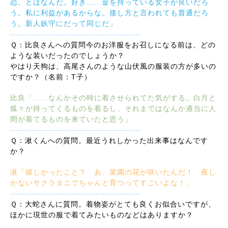
恋、とはなんだ。好き......金を持っている女子が良いだろ
う。私に利益があるからな。接し方と言われても普通だろ
う。新人妖守にだって同じだ」
-------------------------------------------
Ｑ：比良さんへの質問今のお洋服をお召しになる前は、どの
ような装いだったのでしょうか？
やはり天狗は、高尾さんのような山伏風の服装の方が多いの
ですか？（名前：T子）
比良「......なんかその時に着させられてた気がする。白月と
狐々が持ってくるものを着るし、それまではなんか適当に人
間が着てるものを来ていたと思う」
-------------------------------------------
Ｑ：湫くんへの質問。最近うれしかった出来事はなんです
か？
湫「嬉しかったこと？ あ、菜園の花が咲いたんだ！ 夜し
かないサクラタニでちゃんと育つってすごいよな！」
-------------------------------------------
Ｑ：大蛇さんに質問。着物姿がとても良くお似合いですが、
ほかに現世の服で着てみたいものなどはありますか？