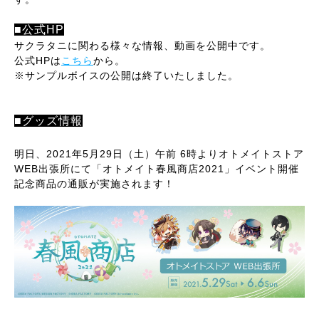
■公式HP
サクラタニに関わる様々な情報、動画を公開中です。
公式HPは
こちら
から。
※サンプルボイスの公開は終了いたしました。
■グッズ情報
明日、2021年5月29日（土）午前 6時より
オトメイトストア
WEB出張所にて
「オトメイト春風商店2021」イベント開催
記念商品の通販が
実施されます！