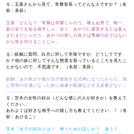
Ｑ：玉藻さんから見て、常磐室長ってどんな人ですか？（名
前：美萩）
玉藻「どんな？ 常磐は常磐じゃのう。喰えぬ男で、唯一、
妾の全てを知る相手じゃ。全く、あやつに露見するとは妾も
まだまだじゃのう。あやつの察しの良さは季継の比ではない
から気を付けることじゃ」
-------------------------------------------
Ｑ：皓鵺に質問。白月に対して辛辣ですが、どうしてです
か？他の妖に対してそんな態度を取っているところを見たこ
とがないので、不思議です。（名前：美萩）
皓鵺「あの色ボケ狐が主の使役する式神になったからだ。我
と同等の立場になった奴に遠慮や配慮などする必要がない」
-------------------------------------------
Ｑ：茨木の女性の好み（どんな感じの人が好きか）を教えて
ください。
あわよくば好きな相手への接し方も教えてください...！（名
前：あひるこ）
茨木「女子の好みとは？ 喰うための話しか？ 違う？