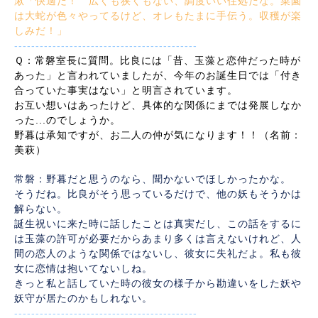
湫「快適だ！ 広くも狭くもない、調度いい住処だな。菜園
は大蛇が色々やってるけど、オレもたまに手伝う。収穫が楽
しみだ！」
-------------------------------------------
Ｑ：常磐室長に質問。比良には「昔、玉藻と恋仲だった時が
あった」と言われていましたが、今年のお誕生日では「付き
合っていた事実はない」と明言されています。
お互い想いはあったけど、具体的な関係にまでは発展しなか
った...のでしょうか。
野暮は承知ですが、お二人の仲が気になります！！（名前：
美萩）
常磐：野暮だと思うのなら、聞かないでほしかったかな。
そうだね。比良がそう思っているだけで、他の妖もそうかは
解らない。
誕生祝いに来た時に話したことは真実だし、この話をするに
は玉藻の許可が必要だからあまり多くは言えないけれど、人
間の恋人のような関係ではないし、彼女に失礼だよ。私も彼
女に恋情は抱いてないしね。
きっと私と話していた時の彼女の様子から勘違いをした妖や
妖守が居たのかもしれない。
-------------------------------------------