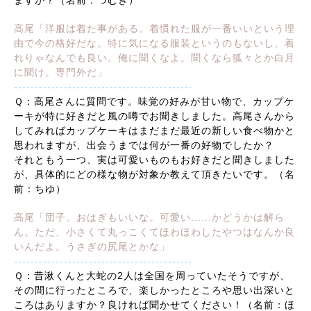
高尾「洋服は着た事がある。着慣れた服が一番いいという理
由で今の格好だな。特に気になる服装というのもないし、着
れりゃなんでも良い。俺に聞くなよ。聞くなら狐々とか白月
に聞け。専門外だ」
-------------------------------------------
Ｑ：高尾さんに質問です。味覚の好みが甘い物で、カップケ
ーキが特に好きだと風の噂でお聞きしました。高尾さんから
してみればカップケーキはまだまだ最近の新しい食べ物かと
思われますが、出会うまでは何が一番の好物でしたか？
それともう一つ、実は可愛いものもお好きだと聞きしました
が、具体的にどの様な物が対象か教えて頂きたいです。（名
前：ちゆ）
高尾「団子。おはぎもいいな。可愛い......かどうかは解ら
ん。ただ、小さくて丸っこくてほわほわしたやつはなんか良
いんだよ。うさぎの尻尾とかな」
-------------------------------------------
Ｑ：昔湫くんと大蛇の2人は全国を周っていたそうですが、
その間に行ったところで、楽しかったところや思い出深いと
ころはありますか？良ければ聞かせてください！（名前：ほ