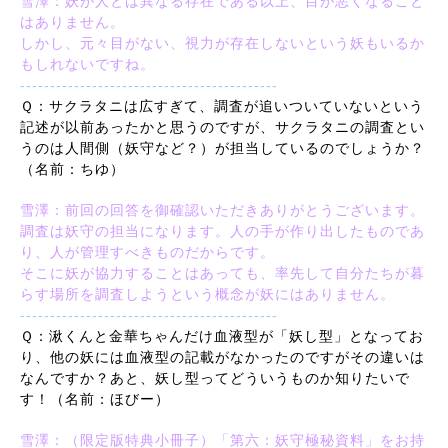
雪澤：妖が人とは異なる存在である以上、目が悪くなること
はありません。
しかし、元々目がない、視力が存在しないという妖もいるか
もしれないですね。
-------------------------------------------
Ｑ：サクラタニは広すぎて、調査が追いついていないという
記述が以前あったかと思うのですが、サクラタニの調査とい
うのは人間側（妖守など？）が担当しているのでしょうか？
（名前：ちゆ）
雪澤：前回の回答を御確認いただきありがとうございます。
調査は妖守の担当になります。人の手が作り出したものであ
り、人が管理すべきものだからです。
そこに妖が協力することはあっても、率先して自分たちが暮
らす場所を調査しようという概念が妖にはありません。
-------------------------------------------
Ｑ：湫くんと金華ちゃんだけ血液型が「妖し型」となってお
り、他の妖には血液型の記載がなかったのですがその違いは
なんですか？あと、妖し型ってどういうものか知りたいで
す！（名前：ほびー）
雪澤：（限定版特典小冊子）「第六：妖守極秘資料」をお持