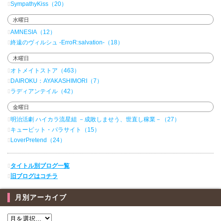
SympathyKiss（20）
水曜日
AMNESIA（12）
終遠のヴィルシュ -ErroR:salvation-（18）
木曜日
オトメイトストア（463）
DAIROKU：AYAKASHIMORI（7）
ラディアンテイル（42）
金曜日
明治活劇 ハイカラ流星組 －成敗しませう、世直し稼業－（27）
キューピット・パラサイト（15）
LoverPretend（24）
タイトル別ブログ一覧
旧ブログはコチラ
月別アーカイブ