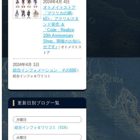
2024年4月 4日
オトメイトストア
「マツリカの炯-
kEi-」アクリルスタ
ンド発売 ＆
「Code：Realize
10th Anniversary
Shop」開催のお知ら
せです♪
｜オトメイトス
トア
2024年4月 1日
総合インフォメーション その690
｜
総合インフォ＆ワリコミ
更新日別ブログ一覧
月曜日
総合インフォ＆ワリコミ（516）
火曜日