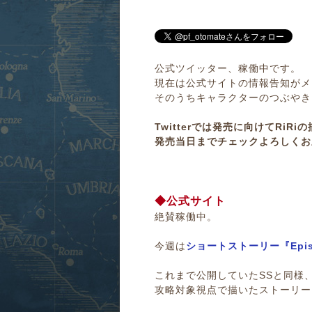
公式ツイッター、稼働中です。
現在は公式サイトの情報告知がメ
そのうちキャラクターのつぶやき
Twitterでは発売に向けてRi
発売当日までチェックよろしくお
◆公式サイト
絶賛稼働中。
今週は
ショートストーリー『Episod
これまで公開していたSSと同様
攻略対象視点で描いたストーリー