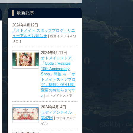
最新記事
2024年4月12日
「オトメイト スタッフブログ」リニ
ューアルのお知らせ
｜総合インフォ＆ワ
リコミ
2024年4月11日
オトメイトストア
「Code：Realize
10th Anniversary
Shop」開催 ＆ 「オ
トメイトストアブロ
グ」移転に伴うURL
変更のお知らせです
♪
｜オトメイトストア
2024年4月 4日
ラディアンテイル
第42回
｜ラディアンテ
イル