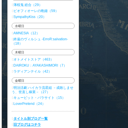
薄桜鬼 総合（29）
ピオフィオーレの晩鐘（59）
SympathyKiss（20）
水曜日
AMNESIA（12）
終遠のヴィルシュ -ErroR:salvation-
（18）
木曜日
オトメイトストア（463）
DAIROKU：AYAKASHIMORI（7）
ラディアンテイル（42）
金曜日
明治活劇 ハイカラ流星組 －成敗しませ
う、世直し稼業－（27）
キューピット・パラサイト（15）
LoverPretend（24）
タイトル別ブログ一覧
旧ブログはコチラ