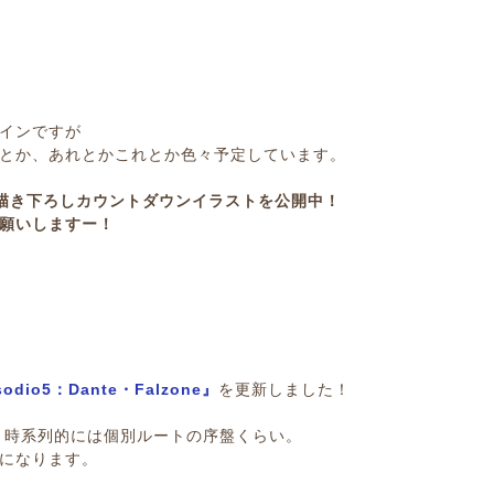
インですが
とか、あれとかこれとか色々予定しています。
Riの描き下ろしカウントダウンイラストを公開中！
願いします
ー
！
io5：Dante・Falzone』
を更新しました！
、時系列的には個別ルートの序盤くらい。
になります。