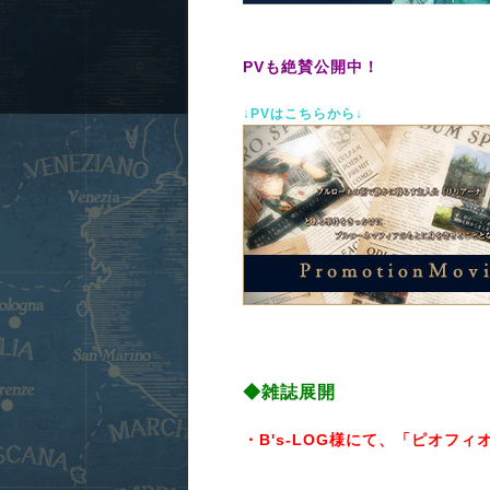
PVも絶賛公開中！
↓PVはこちらから↓
◆雑誌展開
・B's-LOG様にて、「ピオフ