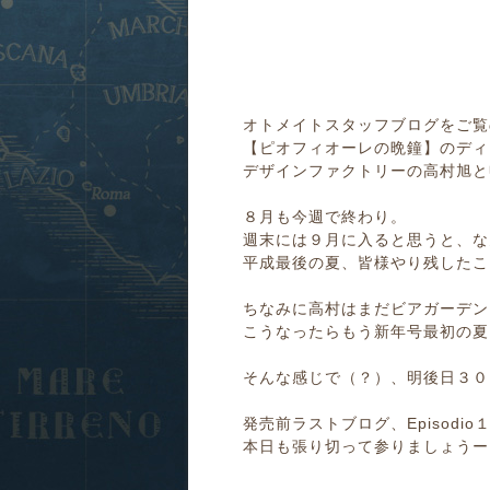
オトメイトスタッフブログをご覧
【ピオフィオーレの晩鐘】のディ
デザインファクトリーの高村旭と
８月も今週で終わり。
週末には９月に入ると思うと、な
平成最後の夏、皆様やり残したこ
ちなみに高村はまだビアガーデン
こうなったらもう新年号最初の夏に行
そんな感じで（？）、明後日３０
発売前ラストブログ、Episodio
本日も張り切って参りましょうー