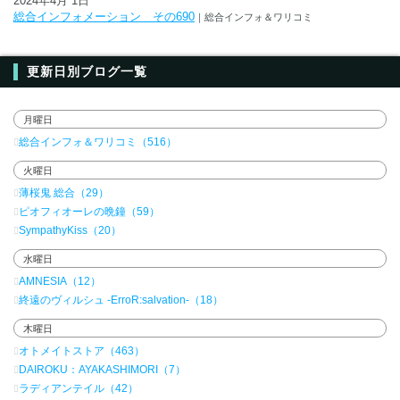
2024年4月 1日
総合インフォメーション その690
｜総合インフォ＆ワリコミ
更新日別ブログ一覧
月曜日
総合インフォ＆ワリコミ（516）
火曜日
薄桜鬼 総合（29）
ピオフィオーレの晩鐘（59）
SympathyKiss（20）
水曜日
AMNESIA（12）
終遠のヴィルシュ -ErroR:salvation-（18）
木曜日
オトメイトストア（463）
DAIROKU：AYAKASHIMORI（7）
ラディアンテイル（42）