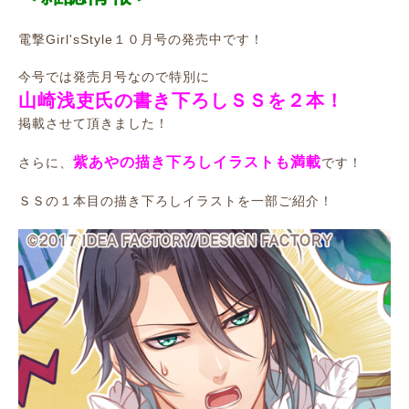
電撃Girl'sStyle１０月号の発売中です！
今号では発売月号なので特別に
山崎浅吏氏の書き下ろしＳＳを２本！
掲載させて頂きました！
紫あやの描き下ろしイラストも満載
さらに、
です！
ＳＳの１本目の描き下ろしイラストを一部ご紹介！