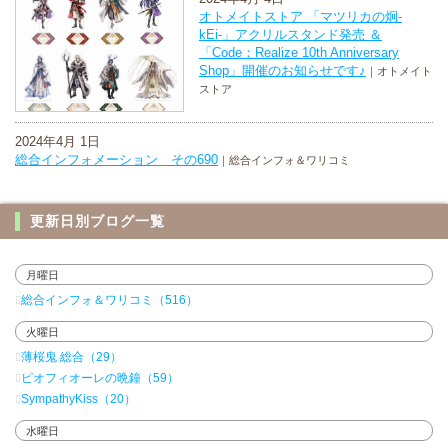
オトメイトストア 「マツリカの炯-
kEi-」アクリルスタンド発売 ＆
「Code：Realize 10th Anniversary
Shop」開催のお知らせです♪
｜オトメイト
ストア
2024年4月 1日
総合インフォメーション その690
｜総合インフォ＆ワリコミ
更新日別ブログ一覧
月曜日
総合インフォ＆ワリコミ（516）
火曜日
薄桜鬼 総合（29）
ピオフィオーレの晩鐘（59）
SympathyKiss（20）
水曜日