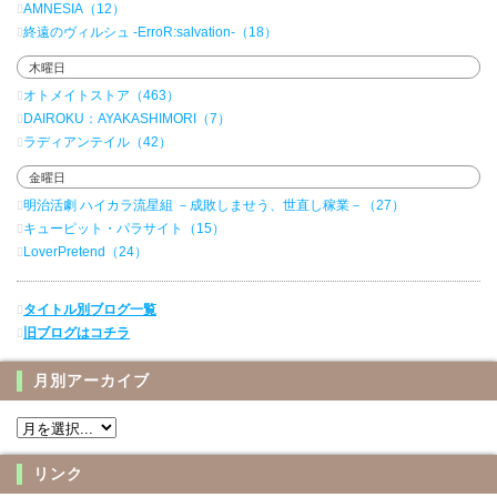
AMNESIA（12）
終遠のヴィルシュ -ErroR:salvation-（18）
木曜日
オトメイトストア（463）
DAIROKU：AYAKASHIMORI（7）
ラディアンテイル（42）
金曜日
明治活劇 ハイカラ流星組 －成敗しませう、世直し稼業－（27）
キューピット・パラサイト（15）
LoverPretend（24）
タイトル別ブログ一覧
旧ブログはコチラ
月別アーカイブ
リンク