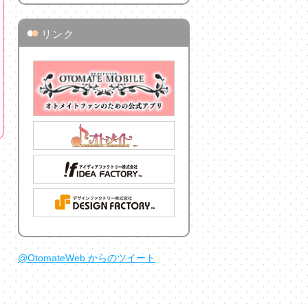
●
●
リンク
@OtomateWeb からのツイート