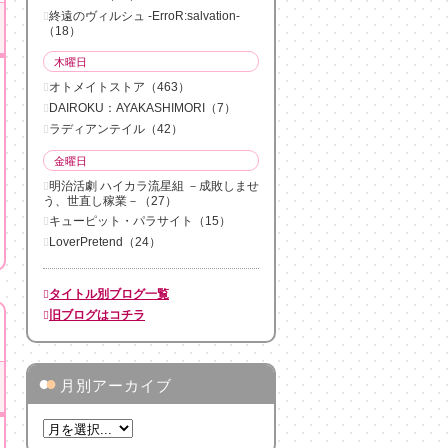
終遠のヴィルシュ -ErroR:salvation-
（18）
木曜日
オトメイトストア（463）
DAIROKU：AYAKASHIMORI（7）
ラディアンテイル（42）
金曜日
明治活劇 ハイカラ流星組 －成敗しませ
う、世直し稼業－（27）
キューピット・パラサイト（15）
LoverPretend（24）
タイトル別ブログ一覧
旧ブログはコチラ
●
●
月別アーカイブ