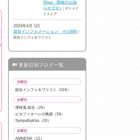
Shop」開催のお知
らせです♪
｜オトメイ
トストア
2024年4月 1日
総合インフォメーション その690
｜
総合インフォ＆ワリコミ
●
●
更新日別ブログ一覧
月曜日
総合インフォ＆ワリコミ（516）
火曜日
薄桜鬼 総合（29）
ピオフィオーレの晩鐘（59）
SympathyKiss（20）
水曜日
AMNESIA（12）