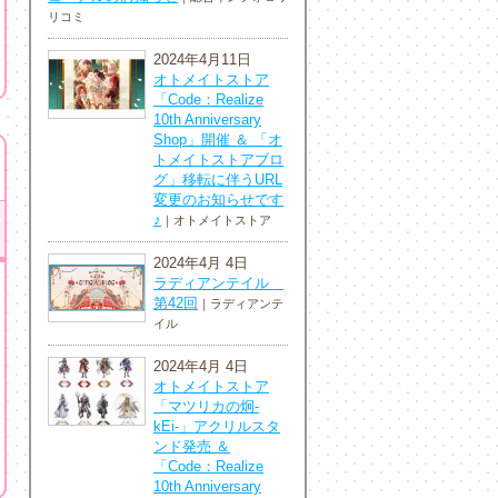
リコミ
2024年4月11日
オトメイトストア
「Code：Realize
10th Anniversary
Shop」開催 ＆ 「オ
トメイトストアブロ
グ」移転に伴うURL
変更のお知らせです
♪
｜オトメイトストア
2024年4月 4日
ラディアンテイル
第42回
｜ラディアンテ
イル
2024年4月 4日
オトメイトストア
「マツリカの炯-
kEi-」アクリルスタ
ンド発売 ＆
「Code：Realize
10th Anniversary