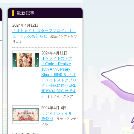
最新記事
2024年4月12日
「オトメイト スタッフブログ」リニ
ューアルのお知らせ
｜総合インフォ＆ワ
リコミ
2024年4月11日
オトメイトストア
「Code：Realize
10th Anniversary
Shop」開催 ＆ 「オ
トメイトストアブロ
グ」移転に伴うURL
変更のお知らせです
♪
｜オトメイトストア
2024年4月 4日
ラディアンテイル
第42回
｜ラディアンテ
イル