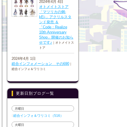
2024年4月 4日
オトメイトストア
「マツリカの炯-
kEi-」アクリルスタ
ンド発売 ＆
「Code：Realize
10th Anniversary
Shop」開催のお知ら
せです♪
｜オトメイトス
トア
2024年4月 1日
総合インフォメーション その690
｜
総合インフォ＆ワリコミ
更新日別ブログ一覧
月曜日
総合インフォ＆ワリコミ（516）
火曜日