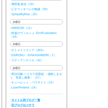
薄桜鬼 総合（29）
ピオフィオーレの晩鐘（59）
SympathyKiss（20）
水曜日
AMNESIA（12）
終遠のヴィルシュ -ErroR:salvation-
（18）
木曜日
オトメイトストア（463）
DAIROKU：AYAKASHIMORI（7）
ラディアンテイル（42）
金曜日
明治活劇 ハイカラ流星組 －成敗しませ
う、世直し稼業－（27）
キューピット・パラサイト（15）
LoverPretend（24）
タイトル別ブログ一覧
旧ブログはコチラ