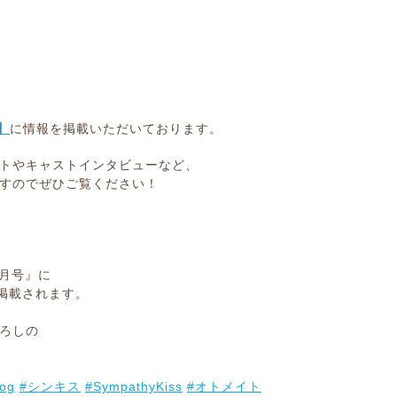
号】
に情報を掲載いただいております。
トやキャストインタビューなど、
すのでぜひご覧ください！
2月号』に
事が掲載されます。
ろしの
log
#シンキス
#SympathyKiss
#オトメイト