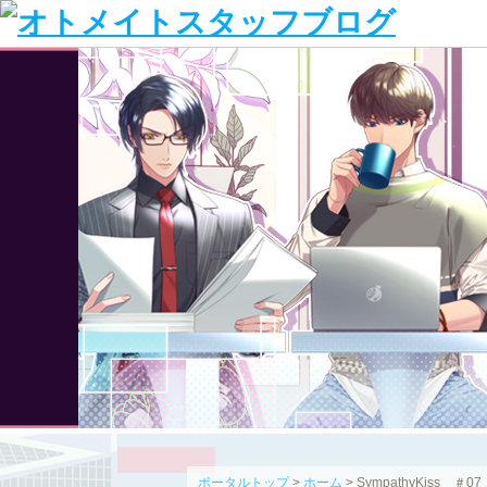
ポータルトップ
>
ホーム
> SympathyKiss ＃07