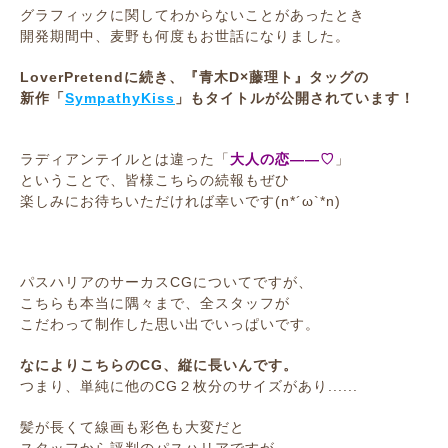
グラフィックに関してわからないことがあったとき
開発期間中、麦野も何度もお世話になりました。
LoverPretendに続き、『青木D×藤理ト』タッグの
新作「
SympathyKiss
」もタイトルが公開されています！
ラディアンテイルとは違った「
大人の恋――♡
」
ということで、皆様こちらの続報もぜひ
楽しみにお待ちいただければ幸いです(n*´ω`*n)
パスハリアのサーカスCGについてですが、
こちらも本当に隅々まで、全スタッフが
こだわって制作した思い出でいっぱいです。
なによりこちらのCG、縦に長いんです。
つまり、単純に他のCG２枚分のサイズがあり......
髪が長くて線画も彩色も大変だと
スタッフから評判のパスハリアですが、