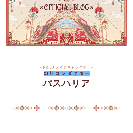
- No.03 メインキャラクター -
幻 想 コ ン ダ ク タ ー
パスハリア