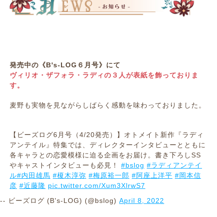
発売中の《B's-LOG６月号》にて
ヴィリオ・ザフォラ・ラディの３人が表紙を飾っておりま
す。
麦野も実物を見ながらしばらく感動を味わっておりました。
【ビーズログ6月号（4/20発売）】オトメイト新作『ラディ
アンテイル』特集では、ディレクターインタビューとともに
各キャラとの恋愛模様に迫る企画をお届け。書き下ろしSS
やキャストインタビューも必見！
#bslog
#ラディアンテイ
ル
#内田雄馬
#榎木淳弥
#梅原裕一郎
#阿座上洋平
#岡本信
彦
#近藤隆
pic.twitter.com/Xum3XlrwS7
-- ビーズログ (B's-LOG) (@bslog)
April 8, 2022