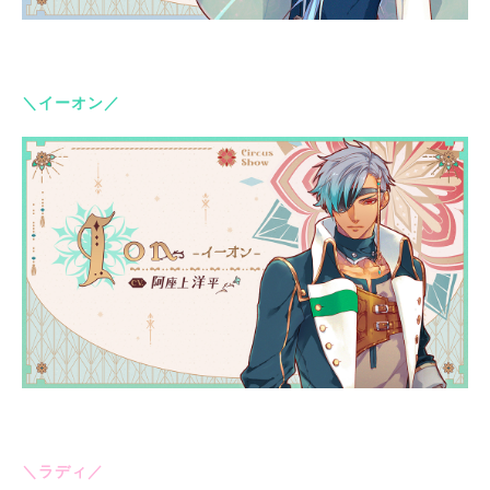
＼イーオン／
＼ラディ／